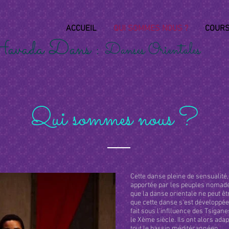
ACCUEIL
QUI SOMMES NOUS ?
COURS
Havada Dans :
Danses Orientales
Qui sommes nous ?
Cette danse pleine de sensualité
apportée par les peuples nomade
que la danse orientale ne peut être
que cette danse s'est développée
fait sous l'inflluence des Tsigane
le Xème siècle. Ils ont alors ada
tout le bassin méditérannéen.